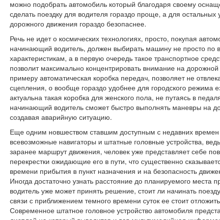
можно подобрать автомобиль который благодаря своему осна
сделать поездку для водителя гораздо проще, а для остальных 
дорожного движения гораздо безопаснее.
Речь не идет о космических технологиях, просто, покупая авто
начинающий водитель, должен выбирать машину не просто по 
характеристикам, а в первую очередь такое транспортное средс
позволит максимально концентрировать внимание на дорожной 
примеру автоматическая коробка передач, позволяет не отвлек
сцепления, о вообще гораздо удобнее для городского режима е
актуальна такая коробка для женского пола, не путаясь в педал
начинающий водитель сможет быстро выполнять маневры на до
создавая аварийную ситуацию.
Еще одним новшеством ставшим доступным с недавних времен
всевозможные навигаторы и штатные головные устройства, вед
заранее маршрут движения, человек уже представляет себе по
перекрестки ожидающие его в пути, что существенно сказываетс
времени прибытия в пункт назначения и на безопасность движе
Иногда достаточно узнать расстояние до планируемого места п
водитель уже может принять решение, стоит ли начинать поезду
связи с приближением темного времени суток ее стоит отложить
Современное штатное головное устройство автомобиля предста