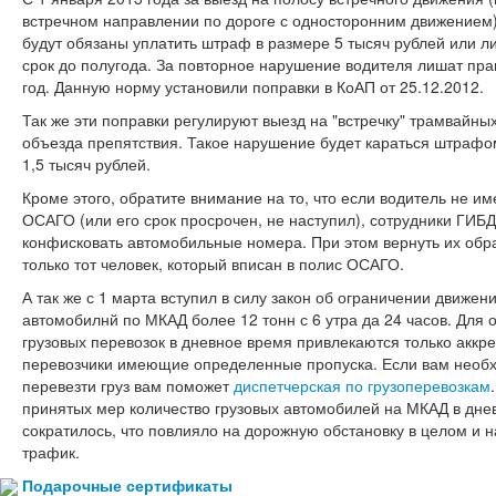
встречном направлении по дороге с односторонним движением
будут обязаны уплатить штраф в размере 5 тысяч рублей или л
срок до полугода. За повторное нарушение водителя лишат пра
год. Данную норму установили поправки в КоАП от 25.12.2012.
Так же эти поправки регулируют выезд на "встречку" трамвайны
объезда препятствия. Такое нарушение будет караться штрафо
1,5 тысяч рублей.
Кроме этого, обратите внимание на то, что если водитель не им
ОСАГО (или его срок просрочен, не наступил), сотрудники ГИБ
конфисковать автомобильные номера. При этом вернуть их обр
только тот человек, который вписан в полис ОСАГО.
А так же с 1 марта вступил в силу закон об ограничении движен
автомобилнй по МКАД более 12 тонн с 6 утра да 24 часов. Для
грузовых перевозок в дневное время привлекаются только аккр
перевозчики имеющие определенные пропуска. Если вам необ
перевезти груз вам поможет
диспетчерская по грузоперевозкам
принятых мер количество грузовых автомобилей на МКАД в дне
сократилось, что повлияло на дорожную обстановку в целом и н
трафик.
Подарочные
сертификаты