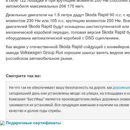
в себе 122 лошадки и при крутящем моменте 200 Нм способен 
автомобиля максимальных 206 175 км/ч.
Дизельные двигатели на 1.6 литра дадут Skoda Rapid 90 л.с. с 
моментом 230 Нм или 105 л.с. крутящим моментом 250 Нм. Вс
двигателей Skoda Rapid будут оснащены шестиступенчатой или
механической коробкой передач, топовая версия Skoda Rapid б
оборудована автоматической коробкой с DSG сцеплением.
Как видим у отечественной Skoda Rapid сойдущей с конвейеров
завода Volkswagen Group Rus хорошие шансы занять видное ме
российском автомобильном рынке.
Смотрите так же:
Ни что так не обеспечивает вашу безопасность на дороге, как
дорожные
сегодняшний день они установлены везде: на улицах, на площадках и на
Компания "БестМаш" является производителем любых дорожных знаков,
занимается их установкой. Вся продукция компании в наличии на своем
качество и долгие годы службы.
Подарочные
сертификаты