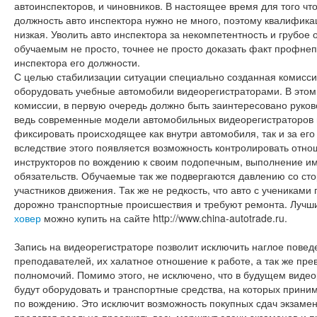
автоинспекторов, и чиновников. В настоящее время для того чт
должность авто инспектора нужно не много, поэтому квалифика
низкая. Уволить авто инспектора за некомпетентность и грубое 
обучаемым не просто, точнее не просто доказать факт профне
инспектора его должности.
С целью стабилизации ситуации специально созданная комисс
оборудовать учебные автомобили видеорегистраторами. В этом
комиссии, в первую очередь должно быть заинтересовано руков
ведь современные модели автомобильных видеорегистраторов
фиксировать происходящее как внутри автомобиля, так и за ег
вследствие этого появляется возможность контролировать отн
инструкторов по вождению к своим подопечным, выполнение им
обязательств. Обучаемые так же подвергаются давлению со ст
участников движения. Так же не редкость, что авто с учениками
дорожно транспортные происшествия и требуют ремонта. Луч
ховер
можно купить на сайте http://www.china-autotrade.ru.
Запись на видеорегистраторе позволит исключить наглое повед
преподавателей, их халатное отношение к работе, а так же пр
полномочий. Помимо этого, не исключено, что в будущем виде
будут оборудовать и транспортные средства, на которых прини
по вождению. Это исключит возможность покупных сдач экзам